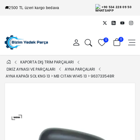
+90 534 228 09 50
🚚
2500 TL üzeri kargo bedava
0
0
KAPORTA DIŞ TRİM PARÇALARI
DİKİZ AYNASI VE PARÇALARI
AYNA PARÇALARI
AYNA KAPAĞI SOL KNG 13 > MB CITAN W145 13 > 963733548R