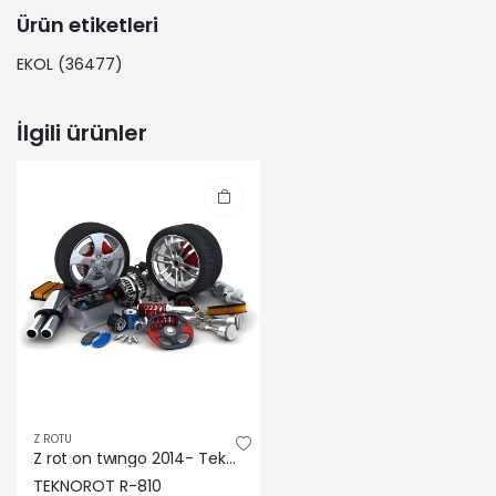
Ürün etiketleri
EKOL
(36477)
İlgili ürünler
Z ROTU
Z rot on twıngo 2014- Teknorot 546181179R
TEKNOROT R-810