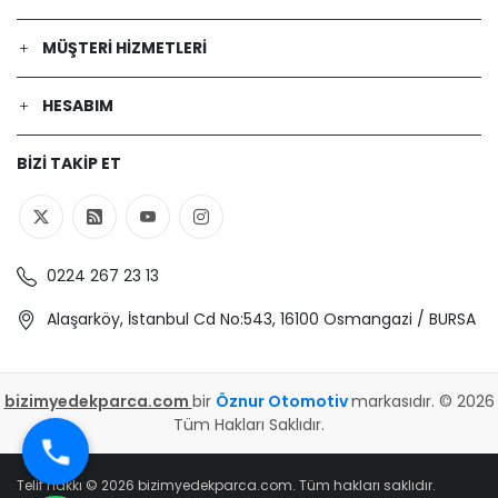
MÜŞTERI HIZMETLERI
HESABIM
BIZI TAKIP ET
0224 267 23 13
Alaşarköy, İstanbul Cd No:543, 16100 Osmangazi / BURSA
bizimyedekparca.com
bir
Öznur Otomotiv
markasıdır. © 2026
Tüm Hakları Saklıdır.
Telif hakkı © 2026 bizimyedekparca.com. Tüm hakları saklıdır.