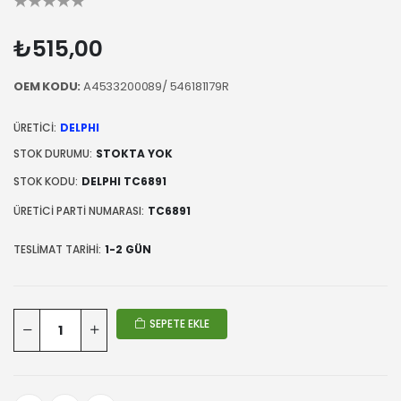
₺515,00
OEM KODU:
A4533200089/ 546181179R
ÜRETICI:
DELPHI
STOK DURUMU:
STOKTA YOK
STOK KODU:
DELPHI TC6891
ÜRETICI PARTI NUMARASI:
TC6891
TESLIMAT TARIHI:
1-2 GÜN
SEPETE EKLE