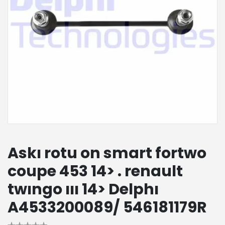
Askı rotu on smart fortwo
coupe 453 14> . renault
twıngo ııı 14> Delphı
A4533200089/ 546181179R