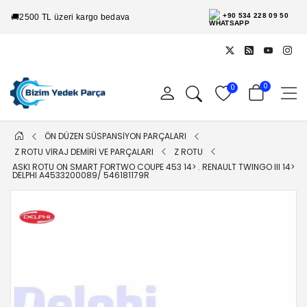
+90 534 228 09 50
🚚
2500 TL üzeri kargo bedava
0
0
ÖN DÜZEN SÜSPANSİYON PARÇALARI
Z ROTU VİRAJ DEMİRİ VE PARÇALARI
Z ROTU
ASKI ROTU ON SMART FORTWO COUPE 453 14> . RENAULT TWINGO III 14>
DELPHI A4533200089/ 546181179R