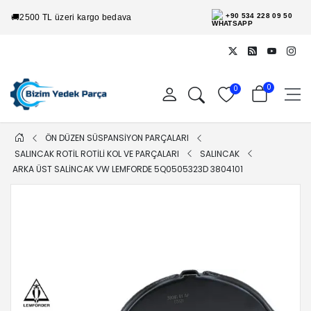
+90 534 228 09 50
🚚
2500 TL üzeri kargo bedava
0
0
ÖN DÜZEN SÜSPANSİYON PARÇALARI
SALINCAK ROTİL ROTİLİ KOL VE PARÇALARI
SALINCAK
ARKA ÜST SALINCAK VW LEMFORDE 5Q0505323D 3804101