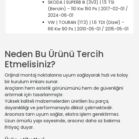
SKODA | SUPERB III (3V3) | 1.5 TSI
(Benzin) - 110 Kw 150 Ps | 2017-02-01 /
2024-06-01
VW | TOURAN (1T3) | 1.6 TDI (Dizel) -
66 Kw 90 Ps | 2010-05-01 / 2015-05-01
VW | PASSAT B7 (362) | 2.0 TDI (Dizel)
- 130 Kw 177 Ps | 2012-12-01 / 2014-12-
01
Neden Bu Ürünü Tercih
VW | JETTA IV (162, 163, AV3, AV2) | 1.4
Etmelisiniz?
TSI (Benzin) - 110 Kw 150 Ps | 2011-04-
01 / 2017-12-01
Orijinal montaj noktalarına uyum sağlayarak hızlı ve kolay
VW | ARTEON (3H7, 3H8) | 2.0 TDI
bir kurulum imkanı sunar.
4motion (Dizel) - 147 Kw 200 Ps |
Araçların hem estetik görünümünü hem de güvenliğini
2020-09-01 / -
artırmak için tasarlanmıştır.
SEAT | LEON Sportstourer (KL8, KLD) |
Yüksek kaliteli malzemelerden üretilen bu parça,
2.0 TDI (Dizel) - 110 Kw 150 Ps | 2020-
dayanıklılığı ve performansıyla dikkat çekmektedir.
04-01 / -
Aracınıza tam uyum sağlar, ekstra işlem gerektirmez.
SKODA | OCTAVIA III Combi (5E5, 5E6)
Uzun ömürlü yapı sayesinde, aracınız daha az bakıma
| 2.0 TSI RS (Benzin) - 180 Kw 245 Ps |
ihtiyaç duyar.
2017-02-01 / 2020-10-01
SKODA | OCTAVIA II (1Z3) | 2.0 TDI