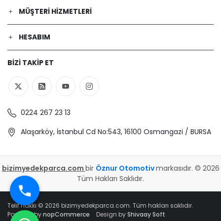
VW | GOLF SPORTSVAN VII (AM1, AN1) |
MÜŞTERI HIZMETLERI
1.6 (Benzin) - 81 Kw 110 Ps | 2014-05-01
/ 2016-11-01
VW | ARTEON (3H7, 3H8) | 2.0 TSI
HESABIM
4motion (Benzin) - 206 Kw 280 Ps |
2017-04-01 / -
BIZI TAKIP ET
SKODA | SUPERB III Station wagon
(3V5) | 2.0 TDI (Dizel) - 110 Kw 150 Ps |
2015-03-01 / 2024-06-01
VW | EOS (1F7, 1F8) | 1.6 FSI (Benzin) -
85 Kw 115 Ps | 2006-06-01 / 2008-05-
0224 267 23 13
01
Alaşarköy, İstanbul Cd No:543, 16100 Osmangazi / BURSA
AUDI | A3 Cabrio (8V7, 8VE) | 1.8 TFSI
(Benzin) - 132 Kw 180 Ps | 2013-10-01 /
2016-07-01
VW | GOLF PLUS Van (521) | 2.0 TDi
bizimyedekparca.com
bir
Öznur Otomotiv
markasıdır. © 2026
(Dizel) - 103 Kw 140 Ps | 2009-11-01 /
Tüm Hakları Saklıdır.
2014-08-01
VW | BEETLE (5C1, 5C2) | 2.0 TSI
Telif hakkı © 2026 bizimyedekparca.com. Tüm hakları saklıdır.
(Benzin) - 162 Kw 220 Ps | 2014-12-01 /
Powered by
nopCommerce
Design by
Shivaay Soft
2018-09-01