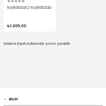
SEAT | LEON Kasa/eğik arka (5F1) | 1.4
TSI (Benzin) - 90 Kw 122 Ps | 2012-09-
5Q0505323C/ 5Q0505323D
01 / 2016-10-01
VW | GOLF VAN VII Variant (BA5) | 2.0
TDi BlueMotion (Dizel) - 110 Kw 150 Ps |
2013-04-01 / 2017-03-01
₺1.005,00
VW | TOURAN (1T3) | 1.2 TSI (Benzin) -
77 Kw 105 Ps | 2010-05-01 / 2015-05-
01
Sadece kayıtlı kullanıcılar yorum yazabilir
SKODA | SUPERB III (3V3) | 1.6 TDI
(Dizel) - 88 Kw 120 Ps | 2015-03-01 /
2024-06-01
VW | GOLF VII Variant (BA5, BV5) | 1.6
TDI 4motion (Dizel) - 81 Kw 110 Ps |
2013-05-01 / 2017-03-01
VW | GOLF SPORTSVAN VII (AM1, AN1) |
1.2 TSI (Benzin) - 81 Kw 110 Ps | 2014-
04-01 / 2017-11-01
VW | GOLF PLUS V (5M1, 521) | 2.0 FSI
(Benzin) - 110 Kw 150 Ps | 2005-05-01 /
BILGI
2008-06-01