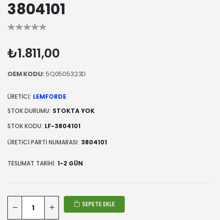
3804101
₺1.811,00
OEM KODU:
5Q0505323D
ÜRETICI:
LEMFORDE
STOK DURUMU:
STOKTA YOK
STOK KODU:
LF-3804101
ÜRETICI PARTI NUMARASI:
3804101
TESLIMAT TARIHI:
1-2 GÜN
SEPETE EKLE