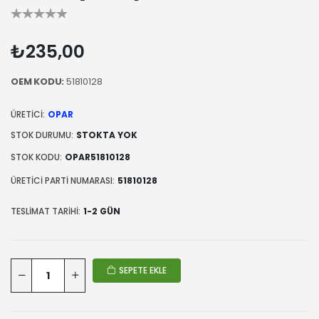
₺235,00
OEM KODU:
51810128
ÜRETICI:
OPAR
STOK DURUMU:
STOKTA YOK
STOK KODU:
OPAR51810128
ÜRETICI PARTI NUMARASI:
51810128
TESLIMAT TARIHI:
1-2 GÜN
SEPETE EKLE