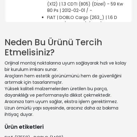
(X12) | 1.3 CDTI (B05) (Dizel) - 59 Kw
80 Ps | 2012-02-01 / -
FIAT | DOBLO Cargo (263_) | 1.6 D
Multijet (263ZXR1B) (Dizel) - 70 Kw 95
Ps | 2015-03-01 / 2023-12-01
FIAT | DOBLO Cargo (263_) | 1.3 D
Neden Bu Ürünü Tercih
Multijet (263ZXT1A, 263WXT1A,
Etmelisiniz?
263ZYA1A, 263WYA1A) (Dizel) - 59 Kw
80 Ps | 2016-03-01 / 2023-12-01
Orijinal montaj noktalarına uyum sağlayarak hızlı ve kolay
OPEL | COMBO Kasa/büyük limuzin
bir kurulum imkanı sunar.
(X12) | 1.6 CDTI (B05) (Dizel) - 88 Kw
Araçların hem estetik görünümünü hem de güvenliğini
120 Ps | 2015-04-01 / -
artırmak için tasarlanmıştır.
FIAT | DOBLO Cargo (263_) | 1.3 D
Yüksek kaliteli malzemelerden üretilen bu parça,
Multijet (263WXU1A, 263ZXU1A,
dayanıklılığı ve performansıyla dikkat çekmektedir.
263WYB1A, 263ZYB1A) (Dizel) - 70 Kw
Aracınıza tam uyum sağlar, ekstra işlem gerektirmez.
95 Ps | 2016-03-01 / 2023-12-01
Uzun ömürlü yapı sayesinde, aracınız daha az bakıma
OPEL | COMBO Kasa/büyük limuzin
ihtiyaç duyar.
(X12) | 1.6 CDTI (B05) (Dizel) - 77 Kw
105 Ps | 2012-02-01 / -
Ürün etiketleri
FIAT | PRATICO Platform şasi (263_) |
1.3 D Multijet (Dizel) - 55 Kw 75 Ps |