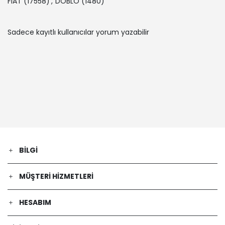
FIAT
(17558)
,
DOBLO
(1480)
2013-11-01 / 2023-12-01
FIAT | DOBLO Cargo (263_) | 2.0 D
Multijet (Dizel) - 99 Kw 135 Ps | 2010-
Sadece kayıtlı kullanıcılar yorum yazabilir
02-01 / 2023-12-01
FIAT | DOBLO Cargo (263_) | 1.6 D
Multijet (Dizel) - 66 Kw 90 Ps | 2010-
02-01 / 2023-12-01
OPEL | COMBO Tour (X12) | 1.3 CDTI
(C26, D26, E26, C05) (Dizel) - 66 Kw
90 Ps | 2012-02-01 / -
FIAT | PRATICO Platform şasi (263_) |
1.6 D Multijet (263YXD1B, 263XYR1B,
263YXX1B, 263HXD1B,... (Dizel) - 77 Kw
BILGI
105 Ps | 2010-02-01 / 2023-12-01
FIAT | DOBLO Minibüs/Otobüs (263_)
| 1.6 D Multijet (263AXP1B, 263AXW1B)
MÜŞTERI HIZMETLERI
(Dizel) - 70 Kw 95 Ps | 2015-03-01 /
2023-12-01
HESABIM
OPEL | COMBO Tour (X12) | 2.0 CDTI
(C26, D26, E26, C05) (Dizel) - 99 Kw