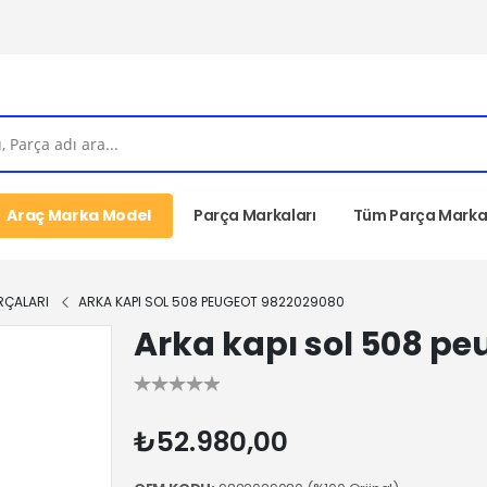
Araç Marka Model
Parça Markaları
Tüm Parça Markal
RÇALARI
ARKA KAPI SOL 508 PEUGEOT 9822029080
Arka kapı sol 508 p
₺52.980,00