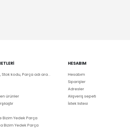
ETLERI
HESABIM
, Stok kodu, Parça adı ara...
Hesabım
Siparişler
Adresler
en ürünler
Alışveriş sepeti
rşılaştır
İstek listesi
e Bizim Yedek Parça
a Bizim Yedek Parça