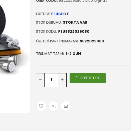
OEM KODU:
9822029080 (%100 Orjinal)
ÜRETICI:
PEUGEOT
STOK DURUMU:
STOKTA VAR
STOK KODU:
PEU9822029080
ÜRETICI PARTI NUMARASI:
9822029080
TESLIMAT TARIHI:
1-2 GÜN
SEPETE EKLE