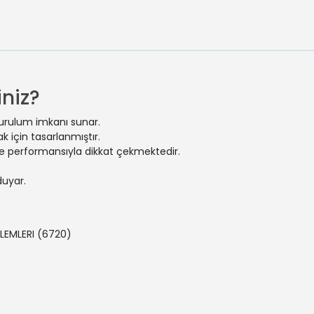
niz?
kurulum imkanı sunar.
 için tasarlanmıştır.
 ve performansıyla dikkat çekmektedir.
duyar.
LEMLERI
(6720)