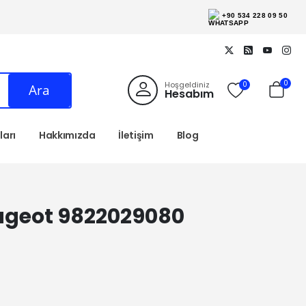
+90 534 228 09 50
0
Hoşgeldiniz
0
Ara
Hesabım
arı
Hakkımızda
İletişim
Blog
eugeot 9822029080