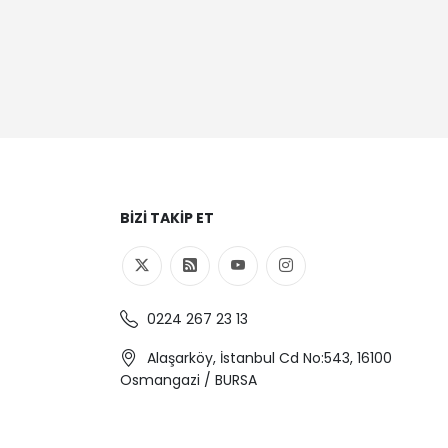
BIZI TAKIP ET
0224 267 23 13
Alaşarköy, İstanbul Cd No:543, 16100
Osmangazi / BURSA