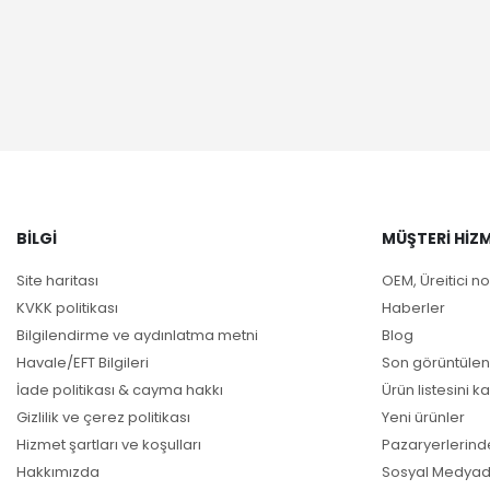
BILGI
MÜŞTERI HIZM
Site haritası
OEM, Üreitici no
KVKK politikası
Haberler
Bilgilendirme ve aydınlatma metni
Blog
Havale/EFT Bilgileri
Son görüntülen
İade politikası & cayma hakkı
Ürün listesini ka
Gizlilik ve çerez politikası
Yeni ürünler
Hizmet şartları ve koşulları
Pazaryerlerind
Hakkımızda
Sosyal Medyad