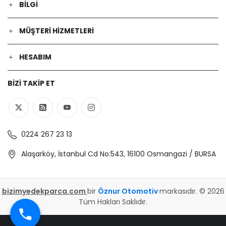
BILGI
MÜŞTERI HIZMETLERI
HESABIM
BIZI TAKIP ET
0224 267 23 13
Alaşarköy, İstanbul Cd No:543, 16100 Osmangazi / BURSA
bizimyedekparca.com
bir
Öznur Otomotiv
markasıdır. © 2026
Tüm Hakları Saklıdır.