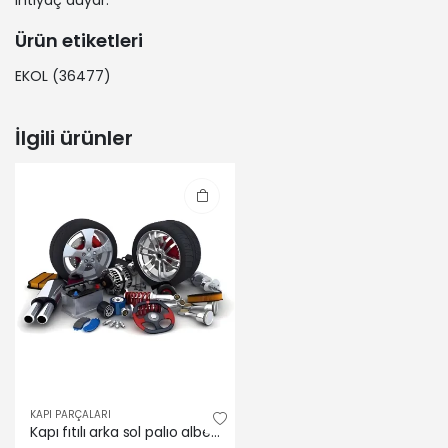
ihtiyaç duyar.
Ürün etiketleri
EKOL
(36477)
İlgili ürünler
KAPI PARÇALARI
Kapı fıtılı arka sol palıo albea sıena 96> Sosa 46415187