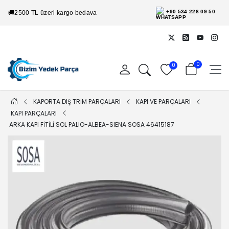
+90 534 228 09 50
🚚
2500 TL üzeri kargo bedava
0
0
KAPORTA DIŞ TRİM PARÇALARI
KAPI VE PARÇALARI
KAPI PARÇALARI
ARKA KAPI FITILI SOL PALIO-ALBEA-SIENA SOSA 46415187