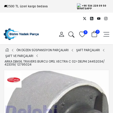
+90 534 228 09 50
🚚
2500 TL üzeri kargo bedava
0
0
ÖN DÜZEN SÜSPANSİYON PARÇALARI
ŞAFT PARÇALARI
ŞAFT VE PARÇALARI
ARKA DINGIL TRAVERS BURCU OPEL VECTRA C 02> DELPHI 24452034/
423319/ 12795024