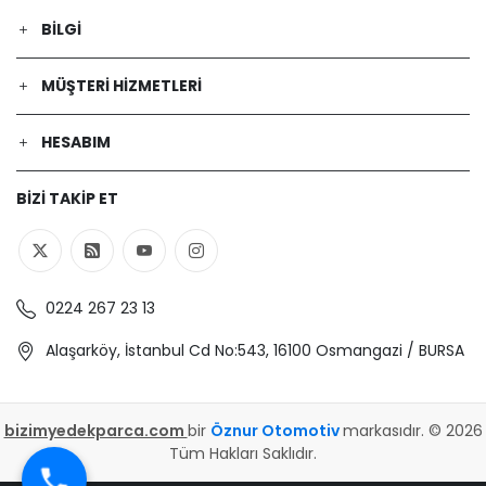
BILGI
MÜŞTERI HIZMETLERI
HESABIM
BIZI TAKIP ET
0224 267 23 13
Alaşarköy, İstanbul Cd No:543, 16100 Osmangazi / BURSA
bizimyedekparca.com
bir
Öznur Otomotiv
markasıdır. © 2026
Tüm Hakları Saklıdır.