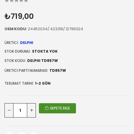
₺719,00
OEM KODU:
24452034/ 423319/ 12795024
ÜRETICI:
DELPHI
STOK DURUMU:
STOKTA YOK
STOK KODU:
DELPHI TD857W
ÜRETICI PARTI NUMARASI:
TD857W
TESLIMAT TARIHI:
1-2 GÜN
SEPETE EKLE