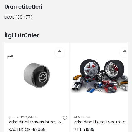
Ürün etiketleri
EKOL
(36477)
İlgili ürünler
ŞAFT VE PARÇALARI
AKS BURCU
Arka dingil travers burcu opel vectra c 02> 24452034/ 423319/ 12795024
Arka dıngıl burcu vectra c Ytt 423319
KAUTEK OP-BS068
YTT Y1585