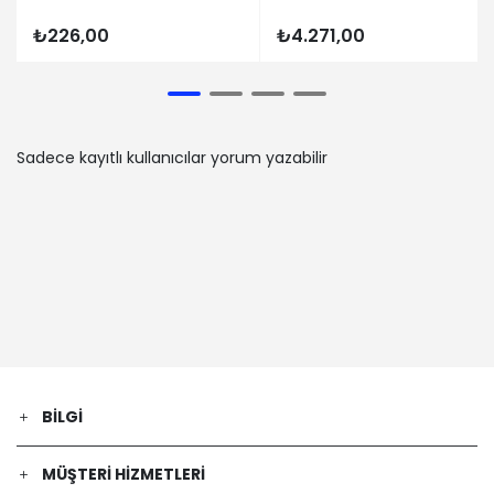
PEUGEOT | 206 SW (2E/K) | 1.4 16V
(Benzin) - 65 Kw 88 Ps | 2003-10-01 /
₺226,00
₺4.271,00
-
PEUGEOT | 206 Hatchback (2A/C) | 1.6
HDi 110 (Dizel) - 80 Kw 109 Ps | 2004-
05-01 / 2007-02-01
PEUGEOT | 206 Hatchback (2A/C) |
Sadece kayıtlı kullanıcılar yorum yazabilir
2.0 RC (Benzin) - 130 Kw 177 Ps |
2003-07-01 / 2007-12-01
PEUGEOT | 206 Hatchback (2A/C) |
1.4 HDi eco 70 (Dizel) - 50 Kw 68 Ps |
2001-09-01 / 2009-04-01
PEUGEOT | 206+ (2L_, 2M_) | 1.1
(Benzin) - 44 Kw 60 Ps | 2009-01-01 /
2013-06-01
PEUGEOT | 206 Hatchback (2A/C) | 1.6
i (Benzin) - 65 Kw 89 Ps | 1998-09-01
/ 2000-12-01
BILGI
PEUGEOT | 206 Hatchback (2A/C) |
1.4 16V (Benzin) - 65 Kw 88 Ps | 2003-
MÜŞTERI HIZMETLERI
10-01 / 2008-02-01