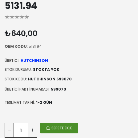
5131.94
₺640,00
OEM KODU:
5131.94
ÜRETICI:
HUTCHINSON
STOK DURUMU:
STOKTA YOK
STOK KODU:
HUTCHINSON 599070
ÜRETICI PARTI NUMARASI:
599070
TESLIMAT TARIHI:
1-2 GÜN
SEPETE EKLE