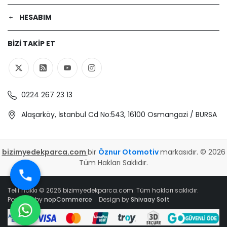
PEUGEOT | 206 Hatchback (2A/C) | 1.9
D (Dizel) - 51 Kw 69 Ps | 1998-09-01 /
HESABIM
2001-11-01
PEUGEOT | 206 CC (2D) | 1.6 16V
BIZI TAKIP ET
(2DNFUF, 2DNFUR) (Benzin) - 80 Kw
109 Ps | 2000-09-01 / 2007-12-01
PEUGEOT | 206 Hatchback (2A/C) |
1.4 i (Benzin) - 55 Kw 75 Ps | 1998-09-
01 / 2012-12-01
0224 267 23 13
PEUGEOT | 206 Hatchback (2A/C) | 1.1
i (Benzin) - 44 Kw 60 Ps | 1998-09-01
Alaşarköy, İstanbul Cd No:543, 16100 Osmangazi / BURSA
/ 2007-02-01
PEUGEOT | 206 CC (2D) | 1.6 HDi 110
(Dizel) - 80 Kw 109 Ps | 2005-04-01 /
bizimyedekparca.com
bir
Öznur Otomotiv
markasıdır. © 2026
2007-02-01
Tüm Hakları Saklıdır.
PEUGEOT | 206 Hatchback (2A/C) | 1.1
(Benzin) - 40 Kw 54 Ps | 1998-08-01 /
2000-07-01
Telif hakkı © 2026 bizimyedekparca.com. Tüm hakları saklıdır.
Powered by
nopCommerce
Design by
Shivaay Soft