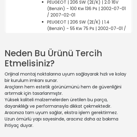
PEUGEOT | 206 SW (2E/K) | 2.0 16V
(Benzin) - 100 Kw 136 Ps | 2002-07-01
/ 2007-02-01
PEUGEOT | 206 SW (2E/K) | 1.4
(Benzin) - 55 Kw 75 Ps | 2002-07-01 /
2007-02-01
PEUGEOT | 206+ (2L_, 2M_) | 1.4 HDi
eco 70 (Dizel) - 50 Kw 68 Ps | 2009-
Neden Bu Ürünü Tercih
01-01 / 2013-06-01
Etmelisiniz?
PEUGEOT | 206+ (2L_, 2M_) | 1.4 i
(2LKFWA, 2MKFWA) (Benzin) - 55 Kw
Orijinal montaj noktalarına uyum sağlayarak hızlı ve kolay
75 Ps | 2009-01-01 / 2013-08-01
bir kurulum imkanı sunar.
PEUGEOT | 206 SW (2E/K) | 1.6 16V
Araçların hem estetik görünümünü hem de güvenliğini
(Benzin) - 80 Kw 109 Ps | 2002-07-01
artırmak için tasarlanmıştır.
/ -
Yüksek kaliteli malzemelerden üretilen bu parça,
PEUGEOT | 206 Hatchback (2A/C) |
dayanıklılığı ve performansıyla dikkat çekmektedir.
2.0 S16 (Benzin) - 100 Kw 136 Ps |
Aracınıza tam uyum sağlar, ekstra işlem gerektirmez.
1999-06-01 / 2007-12-01
Uzun ömürlü yapı sayesinde, aracınız daha az bakıma
PEUGEOT | 206 SW (2E/K) | 1.1 (Benzin)
ihtiyaç duyar.
- 44 Kw 60 Ps | 2002-07-01 / 2007-
02-01