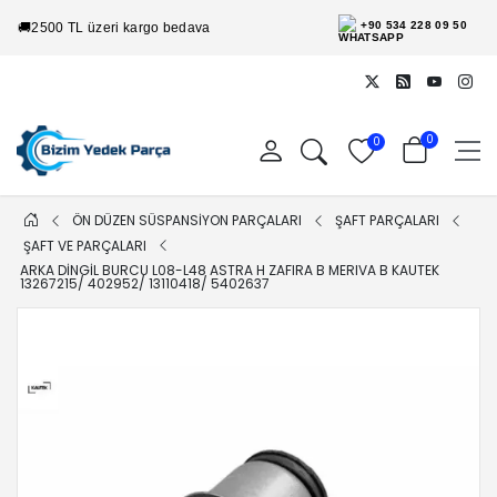
+90 534 228 09 50
🚚
2500 TL üzeri kargo bedava
0
0
ÖN DÜZEN SÜSPANSİYON PARÇALARI
ŞAFT PARÇALARI
ŞAFT VE PARÇALARI
ARKA DINGIL BURCU L08-L48 ASTRA H ZAFIRA B MERIVA B KAUTEK
13267215/ 402952/ 13110418/ 5402637