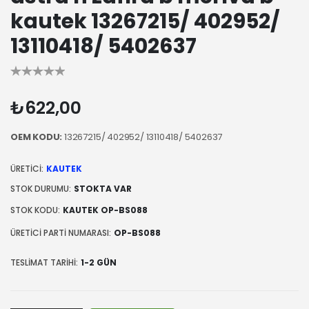
kautek 13267215/ 402952/
13110418/ 5402637
₺622,00
OEM KODU:
13267215/ 402952/ 13110418/ 5402637
ÜRETICI:
KAUTEK
STOK DURUMU:
STOKTA VAR
STOK KODU:
KAUTEK OP-BS088
ÜRETICI PARTI NUMARASI:
OP-BS088
TESLIMAT TARIHI:
1-2 GÜN