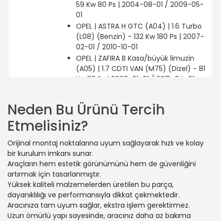
59 Kw 80 Ps | 2004-08-01 / 2009-05-
01
OPEL | ASTRA H GTC (A04) | 1.6 Turbo
(L08) (Benzin) - 132 Kw 180 Ps | 2007-
02-01 / 2010-10-01
OPEL | ZAFIRA B Kasa/büyük limuzin
(A05) | 1.7 CDTI VAN (M75) (Dizel) - 81
Kw 110 Ps | 2008-01-01 / 2015-04-01
OPEL | ASTRA H GTC (A04) | 1.9 CDTi
(L08) (Dizel) - 110 Kw 150 Ps | 2005-
Neden Bu Ürünü Tercih
03-01 / 2010-10-01
Etmelisiniz?
VAUXHALL | ASTRA Mk V (H) Station
wagon (A04) | 1.8 (L35) (Benzin) - 103
Orijinal montaj noktalarına uyum sağlayarak hızlı ve kolay
Kw 140 Ps | 2005-12-01 / 2010-10-01
bir kurulum imkanı sunar.
VAUXHALL | ASTRA Mk V (H) TwinTop
Araçların hem estetik görünümünü hem de güvenliğini
(A04) | 2.0 (L67) (Benzin) - 125 Kw
artırmak için tasarlanmıştır.
170 Ps | 2006-02-01 / 2010-11-01
Yüksek kaliteli malzemelerden üretilen bu parça,
OPEL | ZAFIRA / ZAFIRA FAMILY B (A05) |
dayanıklılığı ve performansıyla dikkat çekmektedir.
2.0 (M75) (Benzin) - 147 Kw 200 Ps |
Aracınıza tam uyum sağlar, ekstra işlem gerektirmez.
2005-07-01 / 2010-12-01
Uzun ömürlü yapı sayesinde, aracınız daha az bakıma
OPEL | ASTRA H Station wagon (A04) |