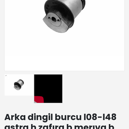
Arka dingil burcu l08-l48
astra h zafıra b merıva b