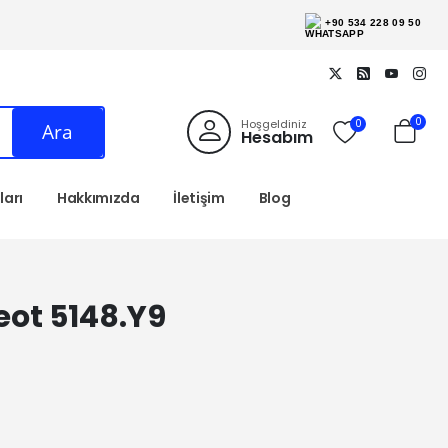
+90 534 228 09 50
0
Hoşgeldiniz
0
Ara
Hesabım
arı
Hakkımızda
İletişim
Blog
eot 5148.Y9