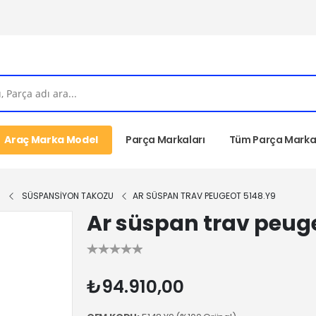
Araç Marka Model
Parça Markaları
Tüm Parça Markal
I
SÜSPANSİYON TAKOZU
AR SÜSPAN TRAV PEUGEOT 5148.Y9
Ar süspan trav peug
₺94.910,00