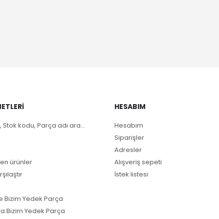
ETLERI
HESABIM
, Stok kodu, Parça adı ara...
Hesabım
Siparişler
Adresler
en ürünler
Alışveriş sepeti
rşılaştır
İstek listesi
e Bizim Yedek Parça
a Bizim Yedek Parça