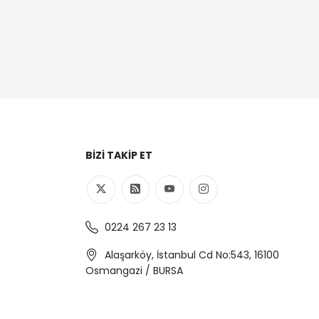
BIZI TAKIP ET
0224 267 23 13
Alaşarköy, İstanbul Cd No:543, 16100
Osmangazi / BURSA