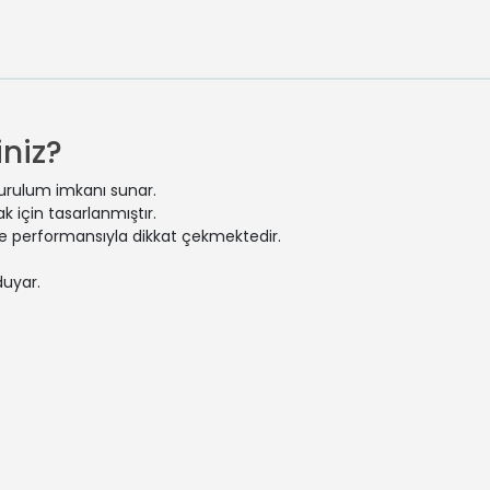
niz?
kurulum imkanı sunar.
 için tasarlanmıştır.
 ve performansıyla dikkat çekmektedir.
duyar.