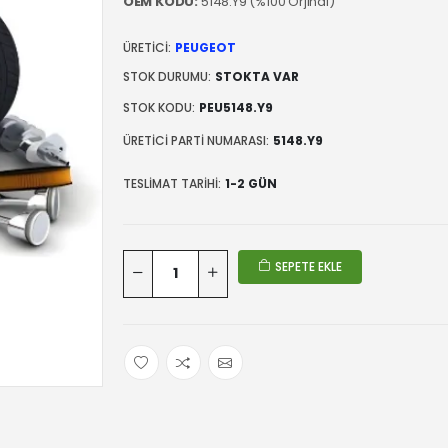
OEM KODU:
5148.Y9 (%100 Orjinal)
ÜRETICI:
PEUGEOT
STOK DURUMU:
STOKTA VAR
STOK KODU:
PEU5148.Y9
ÜRETICI PARTI NUMARASI:
5148.Y9
TESLIMAT TARIHI:
1-2 GÜN
SEPETE EKLE