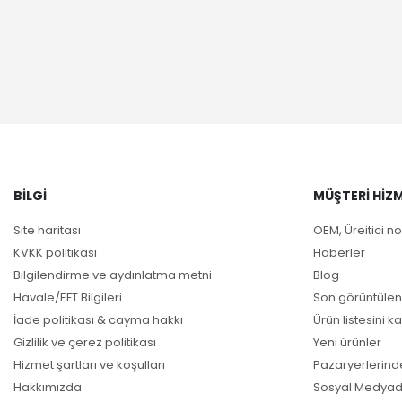
BILGI
MÜŞTERI HIZM
Site haritası
OEM, Üreitici no
KVKK politikası
Haberler
Bilgilendirme ve aydınlatma metni
Blog
Havale/EFT Bilgileri
Son görüntülen
İade politikası & cayma hakkı
Ürün listesini ka
Gizlilik ve çerez politikası
Yeni ürünler
Hizmet şartları ve koşulları
Pazaryerlerind
Hakkımızda
Sosyal Medyad