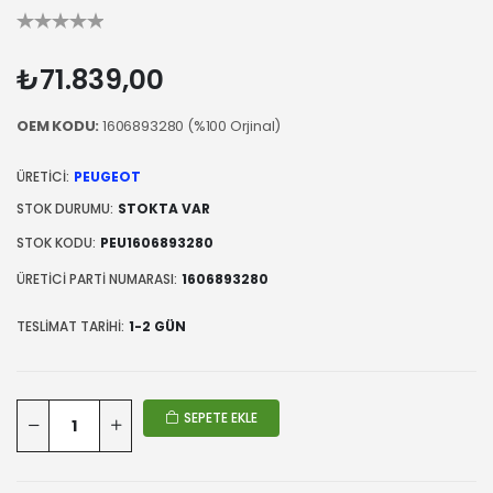
₺71.839,00
OEM KODU:
1606893280 (%100 Orjinal)
ÜRETICI:
PEUGEOT
STOK DURUMU:
STOKTA VAR
STOK KODU:
PEU1606893280
ÜRETICI PARTI NUMARASI:
1606893280
TESLIMAT TARIHI:
1-2 GÜN
SEPETE EKLE