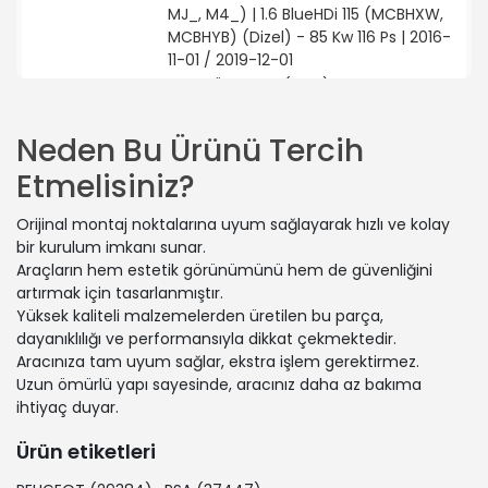
MJ_, M4_) | 1.6 BlueHDi 115 (MCBHXW,
MCBHYB) (Dizel) - 85 Kw 116 Ps | 2016-
11-01 / 2019-12-01
CITROËN | C4 II (NC_) | 1.6 BlueHDi 115
(Dizel) - 85 Kw 115 Ps | 2013-01-01 /
2015-05-01
Neden Bu Ürünü Tercih
CITROËN | C4 II (NC_) | 1.2 THP 130
Etmelisiniz?
(NCHNYM, NCHNYT) (Benzin) - 96 Kw
130 Ps | 2014-04-01 / 2017-12-01
Orijinal montaj noktalarına uyum sağlayarak hızlı ve kolay
PEUGEOT | 3008 I MPV (0U_) | 1.6 THP
bir kurulum imkanı sunar.
(Benzin) - 110 Kw 150 Ps | 2009-06-01
Araçların hem estetik görünümünü hem de güvenliğini
/ 2016-08-01
artırmak için tasarlanmıştır.
CITROËN | DS4 (NX_) | 1.6 HDi 90
Yüksek kaliteli malzemelerden üretilen bu parça,
(Dizel) - 68 Kw 92 Ps | 2011-05-01 /
dayanıklılığı ve performansıyla dikkat çekmektedir.
2015-07-01
Aracınıza tam uyum sağlar, ekstra işlem gerektirmez.
PEUGEOT | 3008 II SUV (MC_, MR_,
Uzun ömürlü yapı sayesinde, aracınız daha az bakıma
MJ_, M4_) | 1.6 BlueHDi 100 (Dizel) -
ihtiyaç duyar.
73 Kw 100 Ps | 2016-11-01 / 2019-12-01
CITROËN | C4 II (NC_) | 1.6 VTi 120
Ürün etiketleri
(NC5FS0, NC5FS9) (Benzin) - 88 Kw
120 Ps | 2009-11-01 / 2016-12-01