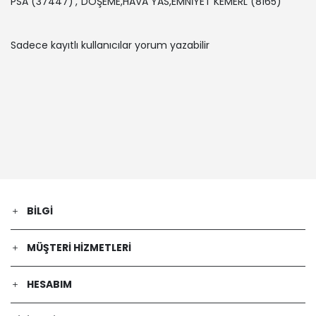
PSA
(37447)
,
DÖŞEME,HAVA YAS,EMNİYET KEMERL
(8165)
2015-10-01
OPEL | ASTRA J Sports Tourer (P10) |
Sadece kayıtlı kullanıcılar yorum yazabilir
1.6 Turbo (35) (Benzin) - 132 Kw 180 Ps
| 2010-10-01 / 2015-10-01
CHEVROLET | CRUZE Station Wagon
(J308) | 1.4 (Benzin) - 74 Kw 101 Ps |
2013-07-01 / 2015-12-01
OPEL | ASTRA J GTC | 1.6 Turbo (08)
(Benzin) - 132 Kw 180 Ps | 2011-10-01 /
2013-06-01
CHEVROLET | CRUZE (J300) | 1.4
(Benzin) - 74 Kw 101 Ps | 2013-07-01 /
-
BILGI
OPEL | ASTRA J Sports Tourer (P10) |
1.7 CDTI (35) (Dizel) - 96 Kw 131 Ps |
2010-10-01 / 2015-10-01
MÜŞTERI HIZMETLERI
OPEL | ASTRA J GTC | 1.8 (08) (Benzin)
- 103 Kw 140 Ps | 2011-10-01 / 2013-10-
HESABIM
01
OPEL | ASTRA J GTC | 1.4 (08) (Benzin)