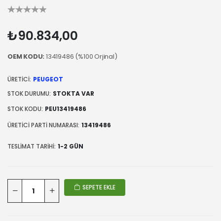
₺90.834,00
OEM KODU:
13419486 (%100 Orjinal)
ÜRETICI:
PEUGEOT
STOK DURUMU:
STOKTA VAR
STOK KODU:
PEU13419486
ÜRETICI PARTI NUMARASI:
13419486
TESLIMAT TARIHI:
1-2 GÜN
SEPETE EKLE