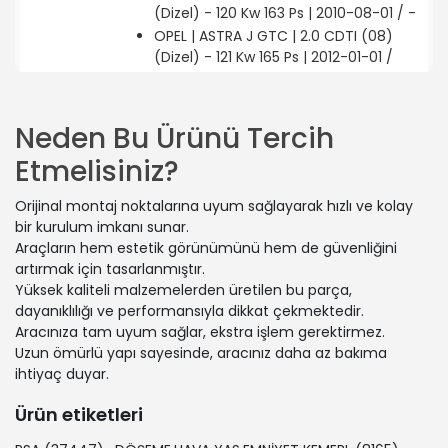
(Dizel) - 120 Kw 163 Ps | 2010-08-01 / -
OPEL | ASTRA J GTC | 2.0 CDTI (08)
(Dizel) - 121 Kw 165 Ps | 2012-01-01 /
2015-06-01
CHEVROLET | CRUZE (J300) | 1.4
(Benzin) - 103 Kw 140 Ps | 2010-09-01
Neden Bu Ürünü Tercih
/ -
Etmelisiniz?
OPEL | ASTRA J (P10) | 1.4 Turbo (68)
(Benzin) - 88 Kw 120 Ps | 2010-10-01 /
Orijinal montaj noktalarına uyum sağlayarak hızlı ve kolay
2015-10-01
bir kurulum imkanı sunar.
OPEL | ASTRA J GTC | 1.6 CDTI (08)
Araçların hem estetik görünümünü hem de güvenliğini
(Dizel) - 81 Kw 110 Ps | 2014-07-01 /
artırmak için tasarlanmıştır.
2018-04-01
Yüksek kaliteli malzemelerden üretilen bu parça,
OPEL | ASTRA J GTC | 2.0 CDTI (08)
dayanıklılığı ve performansıyla dikkat çekmektedir.
(Dizel) - 96 Kw 131 Ps | 2012-01-01 /
Aracınıza tam uyum sağlar, ekstra işlem gerektirmez.
2015-10-01
Uzun ömürlü yapı sayesinde, aracınız daha az bakıma
CHEVROLET | CRUZE Hatchback
ihtiyaç duyar.
(J305) | 1.6 (Benzin) - 91 Kw 124 Ps |
2011-06-01 / -
Ürün etiketleri
OPEL | ASTRA J (P10) | 2.0 CDTI (68)
(Dizel) - 118 Kw 160 Ps | 2009-09-01 /