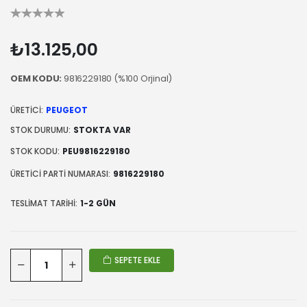
₺13.125,00
OEM KODU:
9816229180 (%100 Orjinal)
ÜRETICI:
PEUGEOT
STOK DURUMU:
STOKTA VAR
STOK KODU:
PEU9816229180
ÜRETICI PARTI NUMARASI:
9816229180
TESLIMAT TARIHI:
1-2 GÜN
SEPETE EKLE