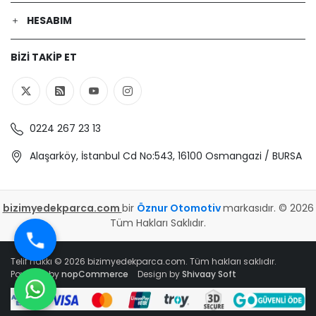
HESABIM
BIZI TAKIP ET
0224 267 23 13
Alaşarköy, İstanbul Cd No:543, 16100 Osmangazi / BURSA
bizimyedekparca.com
bir
Öznur Otomotiv
markasıdır. © 2026
Tüm Hakları Saklıdır.
Telif hakkı © 2026 bizimyedekparca.com. Tüm hakları saklıdır.
Powered by
nopCommerce
Design by
Shivaay Soft