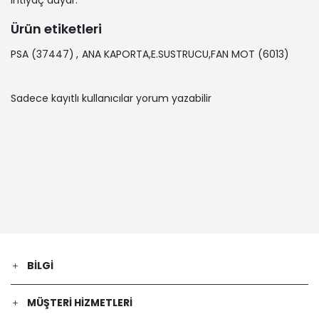
ihtiyaç duyar.
Ürün etiketleri
PSA
(37447)
,
ANA KAPORTA,E.SUSTRUCU,FAN MOT
(6013)
Sadece kayıtlı kullanıcılar yorum yazabilir
BILGI
MÜŞTERI HIZMETLERI