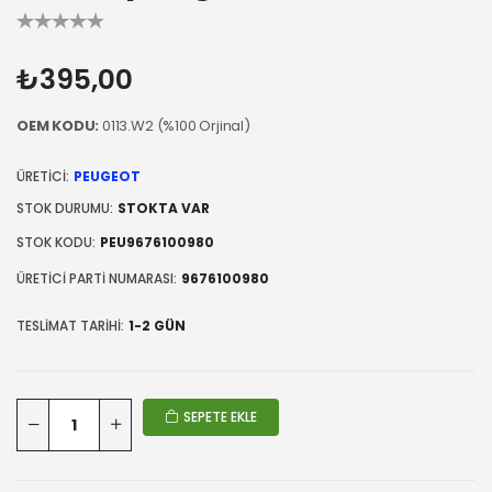
₺395,00
OEM KODU:
0113.W2 (%100 Orjinal)
ÜRETICI:
PEUGEOT
STOK DURUMU:
STOKTA VAR
STOK KODU:
PEU9676100980
ÜRETICI PARTI NUMARASI:
9676100980
TESLIMAT TARIHI:
1-2 GÜN
SEPETE EKLE