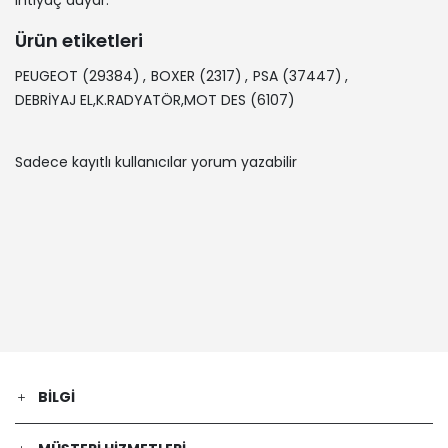
ihtiyaç duyar.
Ürün etiketleri
PEUGEOT
(29384)
,
BOXER
(2317)
,
PSA
(37447)
,
DEBRİYAJ EL,K.RADYATÖR,MOT DES
(6107)
Sadece kayıtlı kullanıcılar yorum yazabilir
BILGI