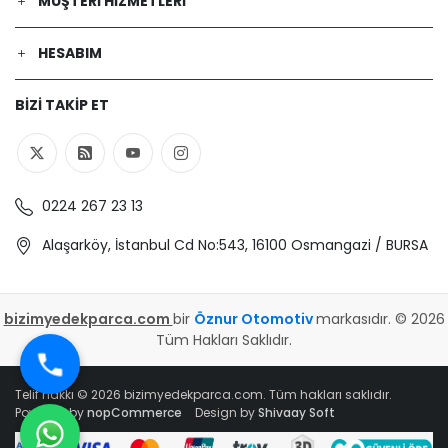
MÜŞTERI HIZMETLERI
HESABIM
BIZI TAKIP ET
0224 267 23 13
Alaşarköy, İstanbul Cd No:543, 16100 Osmangazi / BURSA
bizimyedekparca.com
bir
Öznur Otomotiv
markasıdır. © 2026
Tüm Hakları Saklıdır.
Telif hakkı © 2026 bizimyedekparca.com. Tüm hakları saklıdır.
Powered by
nopCommerce
Design by
Shivaay Soft