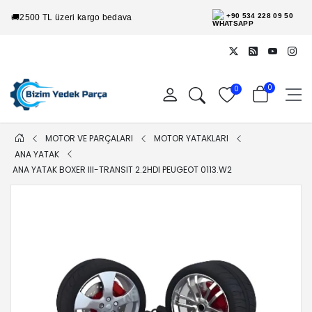
+90 534 228 09 50
🚚
2500 TL üzeri kargo bedava
0
0
MOTOR VE PARÇALARI
MOTOR YATAKLARI
ANA YATAK
ANA YATAK BOXER III-TRANSIT 2.2HDI PEUGEOT 0113.W2