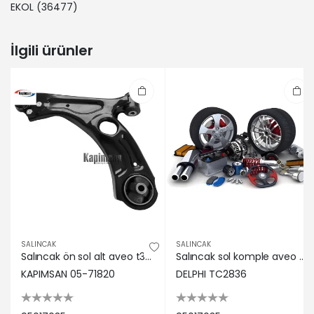
EKOL
(36477)
İlgili ürünler
SALINCAK
SALINCAK
Salıncak ön sol alt aveo t300 2012- kapımsan 95017035
Salıncak sol komple aveo t300 12> Delphı 95017035
KAPIMSAN 05-71820
DELPHI TC2836