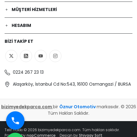
MÜŞTERI HIZMETLERI
HESABIM
BIZI TAKIP ET
0224 267 23 13
Alaşarköy, İstanbul Cd No:543, 16100 Osmangazi / BURSA
bizimyedekparca.com
bir
Öznur Otomotiv
markasıdır. © 2026
Tüm Hakları Saklıdır.
Telif hakkı © 2026 bizimyedekparca.com. Tüm hakları saklıdır.
Powered by
nopCommerce
Design by
Shivaay Soft