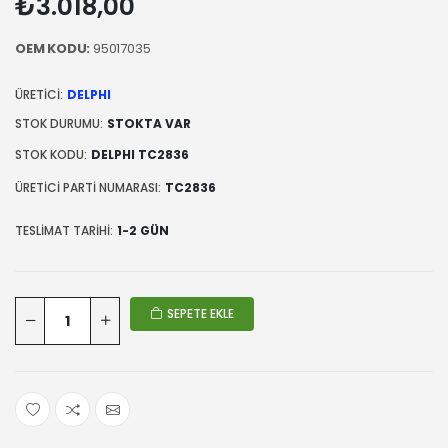
₺3.018,00
OEM KODU:
95017035
ÜRETICI:
DELPHI
STOK DURUMU:
STOKTA VAR
STOK KODU:
DELPHI TC2836
ÜRETICI PARTI NUMARASI:
TC2836
TESLIMAT TARIHI:
1-2 GÜN
SEPETE EKLE